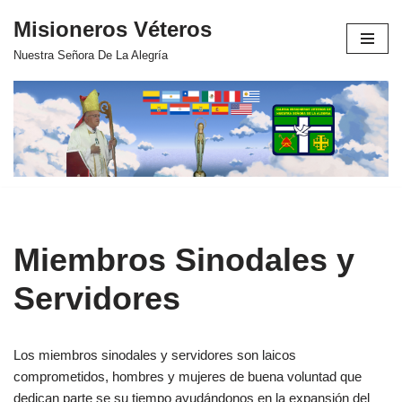
Misioneros Véteros
Saltar
Nuestra Señora De La Alegría
al
contenido
Miembros Sinodales y
Servidores
Los miembros sinodales y servidores son laicos
comprometidos, hombres y mujeres de buena voluntad que
dedican parte se su tiempo ayudándonos en la expansión del